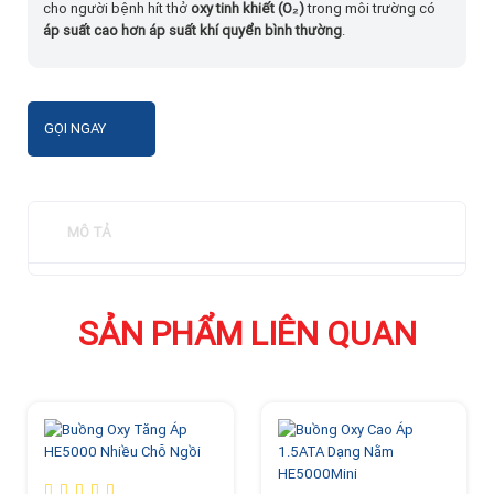
cho người bệnh hít thở
oxy tinh khiết (O₂)
trong môi trường có
áp suất cao hơn áp suất khí quyển bình thường
.
GỌI NGAY
MÔ TẢ
SẢN PHẨM LIÊN QUAN