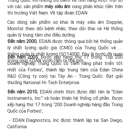
Trung Quốc với những ưu điểm và tính năng vượt trội so
với các sản phẩm
máy siêu âm
cùng phân khúc tiền trên
thị trường Việt Nam. Về tập đoàn EDAN
Các dòng sản phẩm sơ khai là máy siêu âm Doppler,
Monitor theo dõi bệnh nhân, theo dõi thai và Hệ thống
quản lý trung tâm cho điều dưỡng.
Đến năm 2000
, EDAN được thông qua bởi hệ thống quản
lý chất lượng quốc gia (CMD) của Trung Quốc và hệ
thống quản lý chất lượng ISO14000. Đây là bước đà quan
Đến năm 2005
, Được xếp hạng thứ 17 trong 'Top 200
trọng giúp EDAN vươn tầm ra thế giới.
Doanh nghiệp Trung Quốc có tiềm năng phát triển tốt
nhất của Forbes', thành lập trung tâm của Edan China
R&D (Công ty con) tại Tây An - Trung Quốc. Đạt giải
thưởng National Hi-Tech Enterprise.
Đến năm 2010
, EDAN chính thức được đặt tên là "Edan
Instruments, Inc." và hoàn thiện hệ thống cổ phần. Được
xếp hạng thứ 17 trong '200 Doanh nghiệp hàng đầu Trung
Quốc của Forbes',
- EDAN Diagnostics, Inc được thành lập tại San Diego,
California