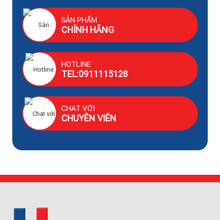
SẢN PHẨM
CHÍNH HÃNG
HOTLINE
TEL:0911115128
CHAT VỚI
CHUYÊN VIÊN