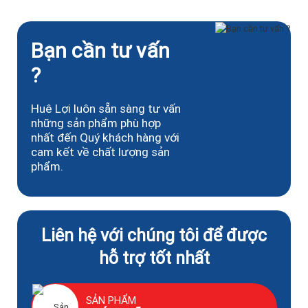
sở tăng cường tuần hoàn, chuyển hóa, giảm phù nề, tăng cường
miễn dịch dịch thể và tế bào, giảm các chất gây viêm (chỉ áp dụng
với viêm không do nhiễm khuẩn.)
Bạn cần tư vấn
Gây ngủ: dòng điện xung hình vuông có tần số 100 - 150Hz, cho đi
qua não bằng một điện cực ở trán, một điện cực ở gáy có tác dụng
?
gây ngủ.
Huê Lợi luôn sẵn sàng tư vấn
những sản phẩm phù hợp
nhất đến Quý khách hàng với
cam kết về chất lượng sản
phẩm.
Liên hệ với chúng tôi để được
hỗ trợ tốt nhất
SẢN PHẨM