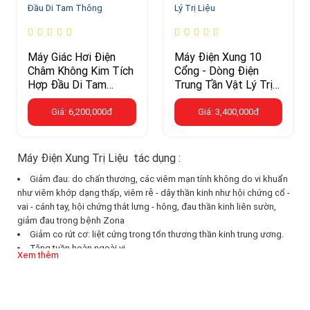
Máy Giác Hơi Điện
Máy Điện Xung 10
Châm Không Kim Tích
Cổng - Dòng Điện
Hợp Đầu Di Tam
Trung Tần Vật Lý Trị
Thông
Liệu
Giá: 6,200,000đ
Giá: 3,400,000đ
Máy Điện Xung Trị Liệu tác dụng :
Giảm đau: do chấn thương, các viêm mạn tính không do vi khuẩn
như viêm khớp dạng thấp, viêm rễ - dây thần kinh như hội chứng cổ -
vai - cánh tay, hội chứng thắt lưng - hông, đau thần kinh liên sườn,
giảm đau trong bệnh Zona
Giảm co rút cơ: liệt cứng trong tổn thương thần kinh trung ương.
Tăng tuần hoàn ngoài vi
Xem thêm
Kích thích hồi phục dẫn truyền thần kinh bị tổn thương. Kích thích
tăng cường sức mạnh cơ và trương lực cơ trong các bệnh lý teo cơ,
bại liệt, liệt do tổn thương thần kinh ngoại vi...
Chống viêm: dòng điện xung có tác dụng chống viêm dựa trên cơ