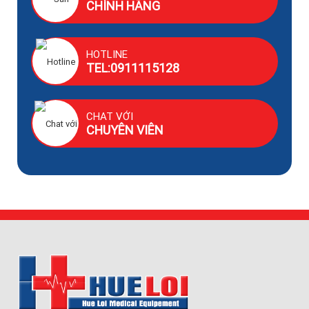
CHÍNH HÃNG
HOTLINE
TEL:0911115128
CHAT VỚI
CHUYÊN VIÊN