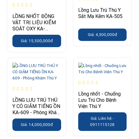
Lồng Lưu Trú Thú Y
LỒNG NHỐT ĐỘNG
Sắt Mạ Kẽm KA-505
VẬT TRỊ LIỆU KIỂM
SOÁT OXY KA-
509MTH
Giá: 4,300,000đ
Giá: 15,500,000đ
Lồng nhốt - Chuống
LỒNG LƯU TRÚ THÚ
Lưu Trú Cho Bệnh
Y CÓ GIẢM TIẾNG ỒN
Viện Thú Y
KA-609 - Phòng Khám
Thú Y
Giá: Liên hệ -
Giá: 14,000,000đ
0911115128