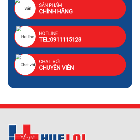
SẢN PHẨM
CHÍNH HÃNG
HOTLINE
TEL:0911115128
CHAT VỚI
CHUYÊN VIÊN