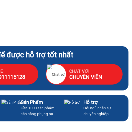
để được hỗ trợ tốt nhất
NE
CHAT VỚI
911115128
CHUYÊN VIÊN
Sản Phẩm
Hỗ trợ
Gần 1000 sản phẩm
Đội ngũ nhân sự
sẵn sàng phụng sự
chuyên nghiệp