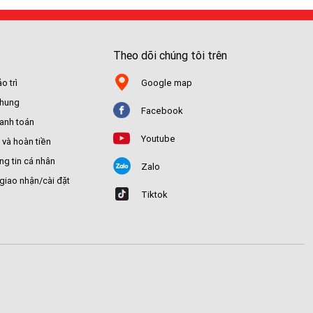
Theo dõi chúng tôi trên
o trì
Google map
chung
Facebook
hanh toán
Youtube
 và hoàn tiền
ng tin cá nhân
Zalo
giao nhận/cài đặt
Tiktok