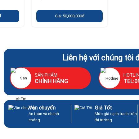
đ
Giá: 50,000,000đ
Liên hệ với chúng tôi 
SẢN PHẨM
HOTLI
CHÍNH HÃNG
TEL:0
Vận chuyển
Giá Tốt
An toàn và nhanh
Mức giá cạnh tranh trên
chóng
thị trường