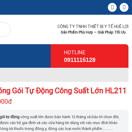
CÔNG TY TNHH THIẾT BỊ Y TẾ HUÊ LỢI
Sản Phẩm Phù Hợp – Giải Pháp Tối Ưu
HOTLINE
0911115128
ng Gói Tự Động Công Suất Lớn HL211
000đ
gói tự động
công suất lớn được bảo hành 12 tháng và bảo trì chọn đời,
ược các hộ gia đình và các cửa hàng tin dùng với các mục đích khác
óng túi thuốc trong đông y, đóng các loại nước thành phẩm............