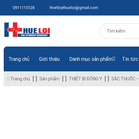
0911115128
thietbiythueloi@gmail.com
Trang chủ
Giới thiệu
Danh mục sản phẩm
Tin tức
Trang chủ
Sản phẩm
THIẾT BỊ ĐÔNG Y
SẮC THUỐC –