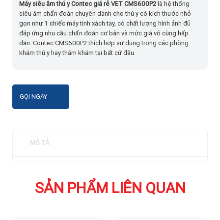
Máy siêu âm thú y Contec giá rẻ VET CMS600P2
là hệ thống
siêu âm chẩn đoán chuyên dành cho thú y có kích thước nhỏ
gọn như 1 chiếc máy tính xách tay, có chất lượng hình ảnh đủ
đáp ứng nhu cầu chẩn đoán cơ bản và mức giá vô cùng hấp
dẫn. Contec CMS600P2 thích hợp sử dụng trong các phòng
khám thú y hay thăm khám tại bất cứ đâu.
GỌI NGAY
MÔ TẢ
SẢN PHẨM LIÊN QUAN