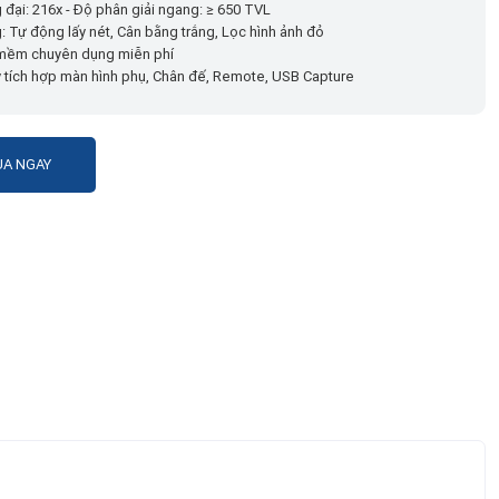
 đại: 216x - Độ phân giải ngang: ≥ 650 TVL
g: Tự động lấy nét, Cân bằng trắng, Lọc hình ảnh đỏ
 mềm chuyên dụng miễn phí
 tích hợp màn hình phụ, Chân đế, Remote, USB Capture
A NGAY