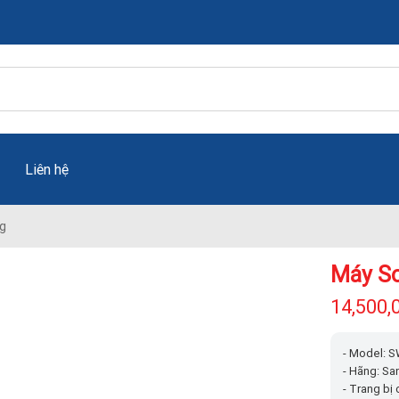
Liên hệ
g
Máy So
14,500,
- Model: 
- Hãng: S
- Trang bị