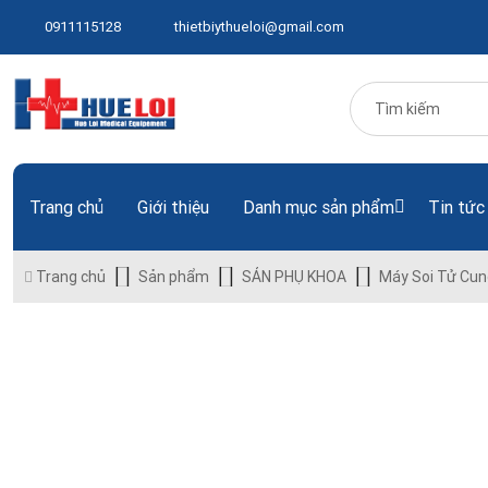
0911115128
thietbiythueloi@gmail.com
Trang chủ
Giới thiệu
Danh mục sản phẩm
Tin tức
Trang chủ
Sản phẩm
SẢN PHỤ KHOA
Máy Soi Tử Cun