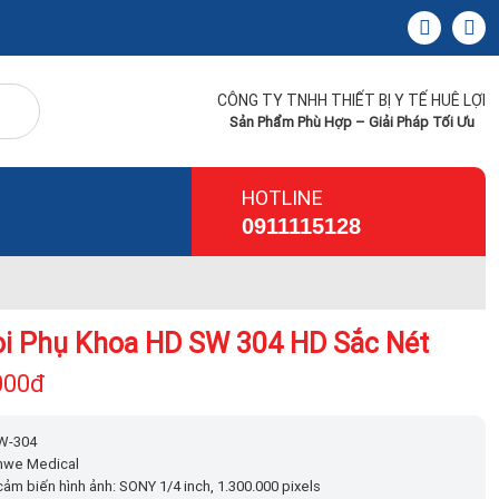
CÔNG TY TNHH THIẾT BỊ Y TẾ HUÊ LỢI
Sản Phẩm Phù Hợp – Giải Pháp Tối Ưu
HOTLINE
0911115128
i Phụ Khoa HD SW 304 HD Sắc Nét
000đ
SW-304
anwe Medical
 cảm biến hình ảnh: SONY 1/4 inch, 1.300.000 pixels