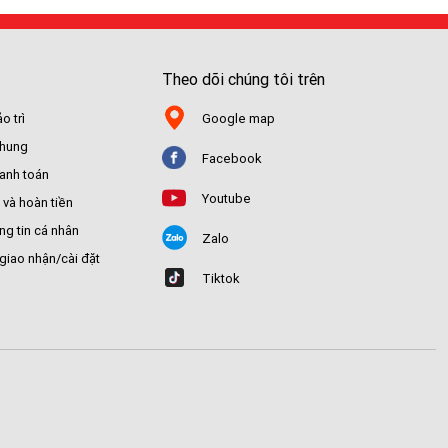
Theo dõi chúng tôi trên
o trì
Google map
chung
Facebook
hanh toán
Youtube
 và hoàn tiền
ng tin cá nhân
Zalo
giao nhận/cài đặt
Tiktok