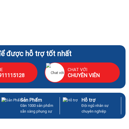
để được hỗ trợ tốt nhất
NE
CHAT VỚI
911115128
CHUYÊN VIÊN
Sản Phẩm
Hỗ trợ
Gần 1000 sản phẩm
Đội ngũ nhân sự
sẵn sàng phụng sự
chuyên nghiệp