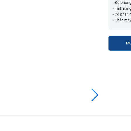
- Độ phóng
- Tính năn
- Có phần
- Thân máy
MU