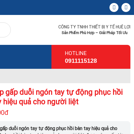
CÔNG TY TNHH THIẾT BỊ Y TẾ HUÊ LỢI
Sản Phẩm Phù Hợp – Giải Pháp Tối Ưu
HOTLINE
0911115128
p gấp duỗi ngón tay tự động phục hồi
 hiệu quả cho người liệt
00đ
gấp duỗi ngón tay tự động phục hồi bàn tay hiệu quả cho