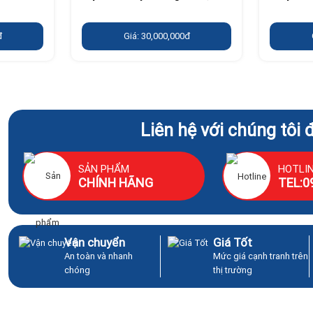
đ
Giá: 30,000,000đ
Liên hệ với chúng tôi 
SẢN PHẨM
HOTLI
CHÍNH HÃNG
TEL:0
Vận chuyển
Giá Tốt
An toàn và nhanh
Mức giá cạnh tranh trên
chóng
thị trường