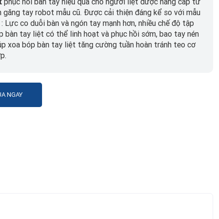
t
phục hồi bàn tay hiệu quả cho người liệt được nâng cấp từ
n găng tay robot mẫu cũ. Được cải thiện đáng kể so với mẫu
 : Lực co duỗi bàn và ngón tay mạnh hơn, nhiều chế độ tập
p bàn tay liệt có thể linh hoạt và phục hồi sớm, bao tay nén
iúp xoa bóp bàn tay liệt tăng cường tuần hoàn tránh teo cơ
p.
A NGAY