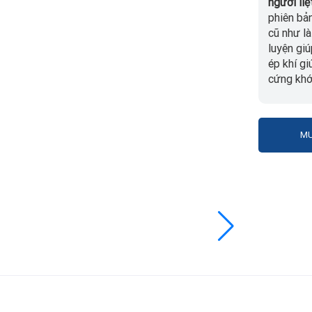
người liệ
phiên bả
cũ như là
luyện giú
ép khí g
cứng khớ
MU