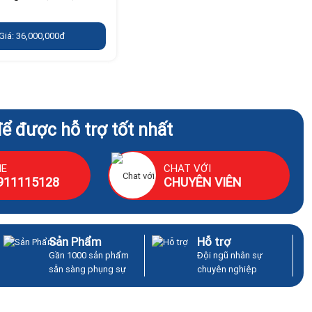
Giá: 36,000,000đ
để được hỗ trợ tốt nhất
NE
CHAT VỚI
911115128
CHUYÊN VIÊN
Sản Phẩm
Hỗ trợ
Gần 1000 sản phẩm
Đội ngũ nhân sự
sẵn sàng phụng sự
chuyên nghiệp