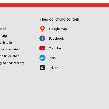
Theo dõi chúng tôi trên
o trì
Google map
chung
Facebook
hanh toán
Youtube
 và hoàn tiền
ng tin cá nhân
Zalo
giao nhận/cài đặt
Tiktok