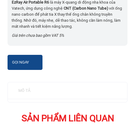
EzRay Air Portable R6
là máy X-quang di động nha khoa của
Vatech, ứng dụng công nghệ
CNT (Carbon Nano Tube)
với ống
nano carbon để phát tia X thay thế ống chân không truyền
thống. Nhờ đó, máy nhẹ, dễ thao tác, không cần làm nóng, làm
mát nhanh và tiết kiệm năng lượng.
Giá trên chưa bao gồm VAT 5%
GỌI NGAY
MÔ TẢ
SẢN PHẨM LIÊN QUAN