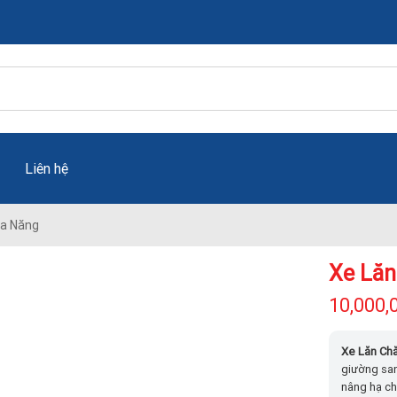
Liên hệ
Đa Năng
Xe Lăn
10,000,
Xe Lăn Ch
giường sang
nâng hạ ch