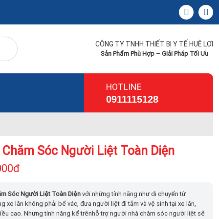
CÔNG TY TNHH THIẾT BỊ Y TẾ HUÊ LỢI
Sản Phẩm Phù Hợp – Giải Pháp Tối Ưu
HOTLINE
0911115128
 Chăm Sóc Người Liệt Toàn Diện
000đ
ăm Sóc Người Liệt Toàn Diện
với những tính năng như di chuyển từ
 xe lăn không phải bế vác, đưa người liệt đi tắm và vệ sinh tại xe lăn,
iều cao. Nhưng tính năng kể trênhỗ trợ người nhà chăm sóc người liệt sẽ