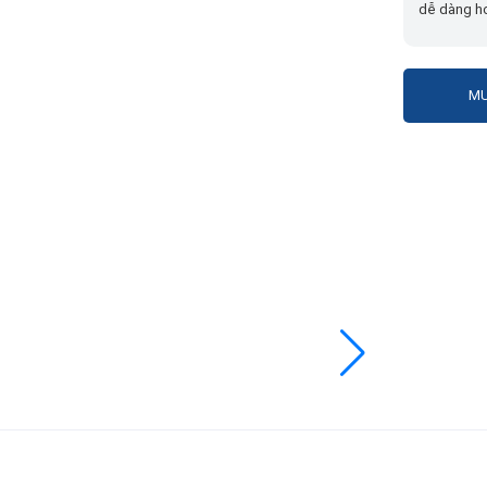
dễ dàng hơ
MU