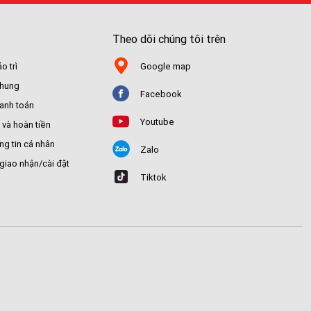
Theo dõi chúng tôi trên
o trì
Google map
chung
Facebook
hanh toán
Youtube
 và hoàn tiền
ng tin cá nhân
Zalo
giao nhận/cài đặt
Tiktok