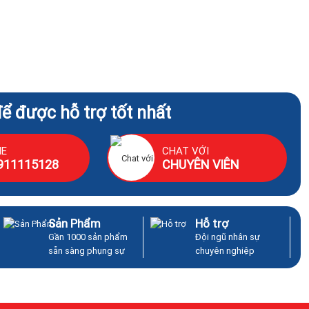
để được hỗ trợ tốt nhất
NE
CHAT VỚI
911115128
CHUYÊN VIÊN
Sản Phẩm
Hỗ trợ
Gần 1000 sản phẩm
Đội ngũ nhân sự
sẵn sàng phụng sự
chuyên nghiệp