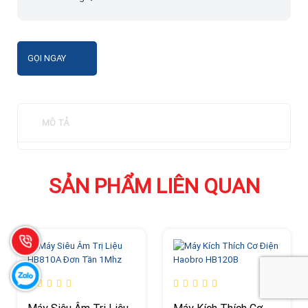
GỌI NGAY
MÔ TẢ
SẢN PHẨM LIÊN QUAN