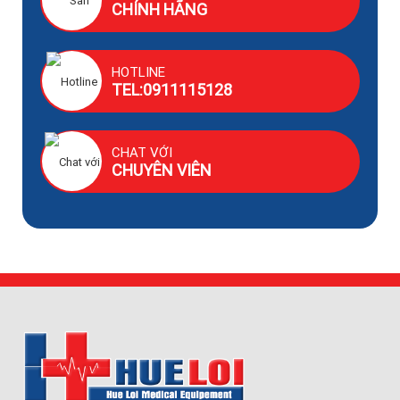
CHÍNH HÃNG
HOTLINE
TEL:0911115128
CHAT VỚI
CHUYÊN VIÊN