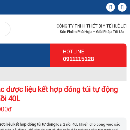
CÔNG TY TNHH THIẾT BỊ Y TẾ HUÊ LỢI
Sản Phẩm Phù Hợp – Giải Pháp Tối Ưu
HOTLINE
0911115128
c dược liệu kết hợp đóng túi tự động
nồi 40L
000đ
ợc liệu kết hợp đóng túi tự động
loại 2 nồi 40L khiến cho công việc sắc