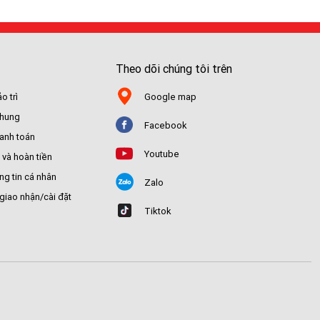
Theo dõi chúng tôi trên
o trì
Google map
chung
Facebook
hanh toán
Youtube
 và hoàn tiền
ng tin cá nhân
Zalo
giao nhận/cài đặt
Tiktok