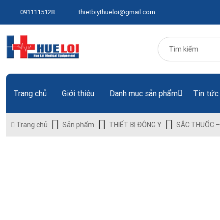
0911115128
thietbiythueloi@gmail.com
Trang chủ
Giới thiệu
Danh mục sản phẩm
Tin tức
Trang chủ
Sản phẩm
THIẾT BỊ ĐÔNG Y
SẮC THUỐC –