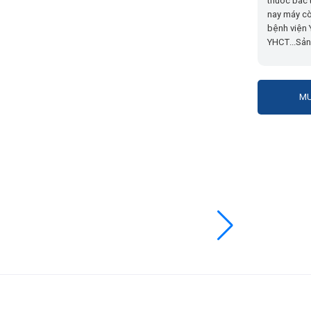
thuốc bắc 
nay máy cò
bệnh viện
YHCT...Sả
MU