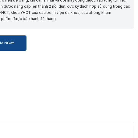
trở nên dễ dàng, chỉ cần ấn nút và đợi máy đóng thuốc vào từng túi nhỏ,
n được nâng cấp lên thành 2 nồi đun, cực kỳ thích hợp sử dụng trong các
 YHCT, khoa YHCT của các bệnh viện đa khoa, các phòng khám
n phẩm được bảo hành 12 tháng
A NGAY