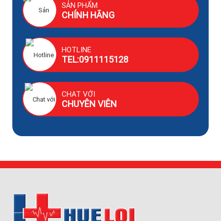
SẢN PHẨM
CHÍNH HÃNG
HOTLINE
TEL:0911115128
CHAT VỚI
CHUYÊN VIÊN