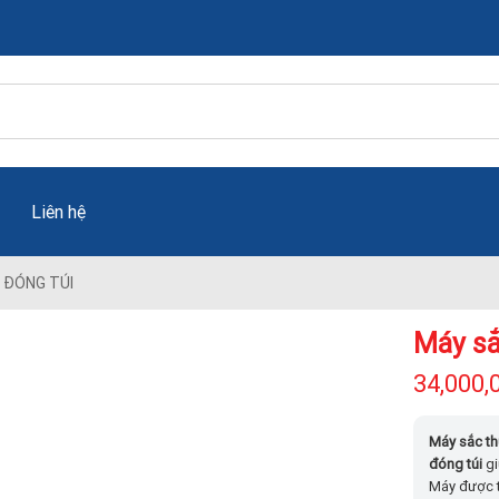
Liên hệ
 ĐÓNG TÚI
Máy sắ
34,000,
Máy sắc t
đóng túi
gi
Máy được t