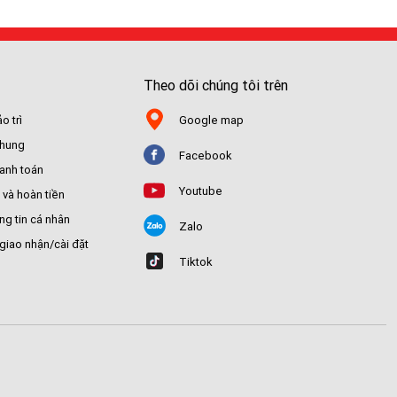
Theo dõi chúng tôi trên
o trì
Google map
chung
Facebook
hanh toán
Youtube
 và hoàn tiền
ng tin cá nhân
Zalo
giao nhận/cài đặt
Tiktok