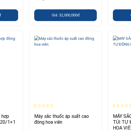
đ
Giá: 32,000,000đ
t hợp
Máy sắc thuốc áp suất cao
MÁY SẮ
 20/1+1
đông hoa viên
TÚI TỰ
HOA VI