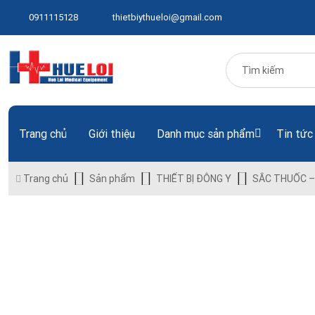
0911115128
thietbiythueloi@gmail.com
Trang chủ
Giới thiệu
Danh mục sản phẩm
Tin tức
Trang chủ
Sản phẩm
THIẾT BỊ ĐÔNG Y
SẮC THUỐC –