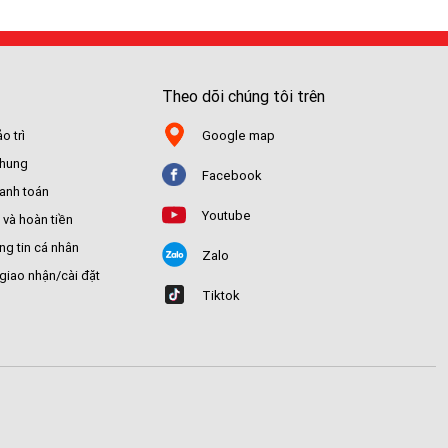
Theo dõi chúng tôi trên
o trì
Google map
chung
Facebook
hanh toán
Youtube
 và hoàn tiền
ng tin cá nhân
Zalo
giao nhận/cài đặt
Tiktok