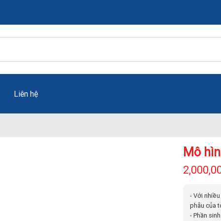
Liên hệ
Mô hìn
2,000,0
- Với nhiề
phẫu của t
- Phần sinh