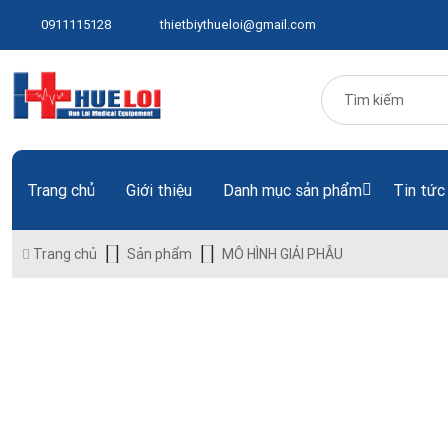
0911115128
thietbiythueloi@gmail.com
Trang chủ
Giới thiệu
Danh mục sản phẩm
Tin tức
Trang chủ
Sản phẩm
MÔ HÌNH GIẢI PHẪU