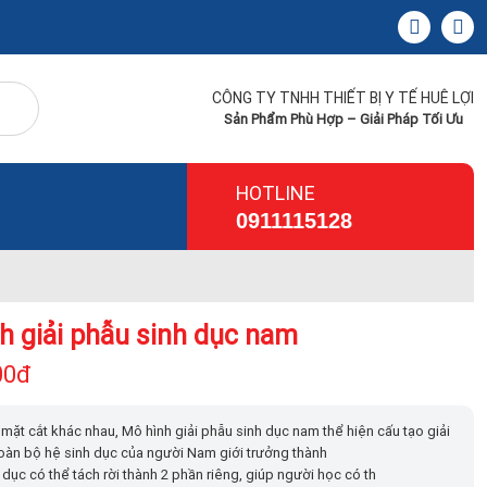
CÔNG TY TNHH THIẾT BỊ Y TẾ HUÊ LỢI
Sản Phẩm Phù Hợp – Giải Pháp Tối Ưu
HOTLINE
0911115128
h giải phẫu sinh dục nam
00đ
u mặt cắt khác nhau, Mô hình giải phẫu sinh dục nam thể hiện cấu tạo giải
oàn bộ hệ sinh dục của người Nam giới trưởng thành
 dục có thể tách rời thành 2 phần riêng, giúp người học có th