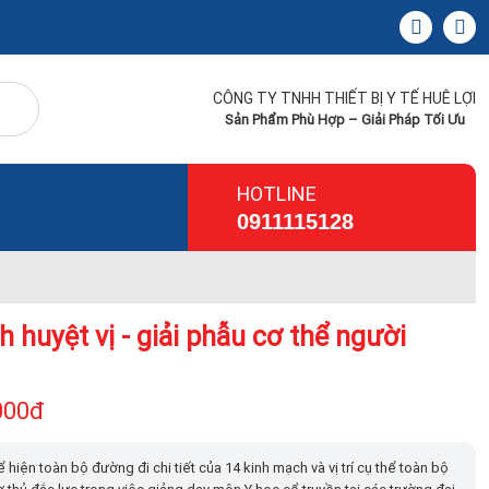
CÔNG TY TNHH THIẾT BỊ Y TẾ HUÊ LỢI
Sản Phẩm Phù Hợp – Giải Pháp Tối Ưu
HOTLINE
0911115128
 huyệt vị - giải phẫu cơ thể người
000đ
 hiện toàn bộ đường đi chi tiết của 14 kinh mạch và vị trí cụ thể toàn bộ