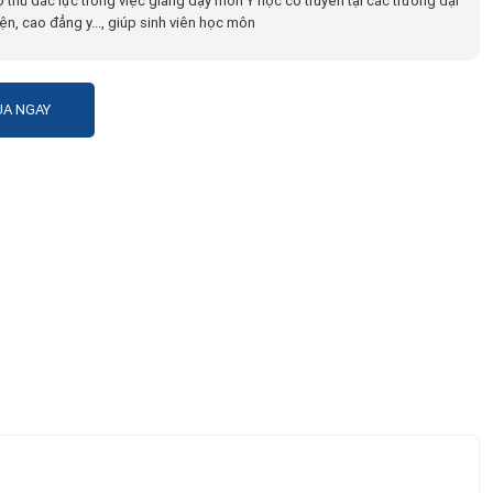
rợ thủ đắc lực trong việc giảng dạy môn Y học cổ truyền tại các trường đại
ện, cao đẳng y..., giúp sinh viên học môn
A NGAY