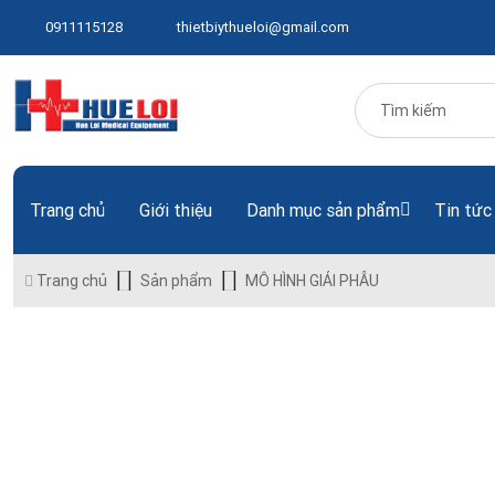
0911115128
thietbiythueloi@gmail.com
Trang chủ
Giới thiệu
Danh mục sản phẩm
Tin tức
Trang chủ
Sản phẩm
MÔ HÌNH GIẢI PHẪU