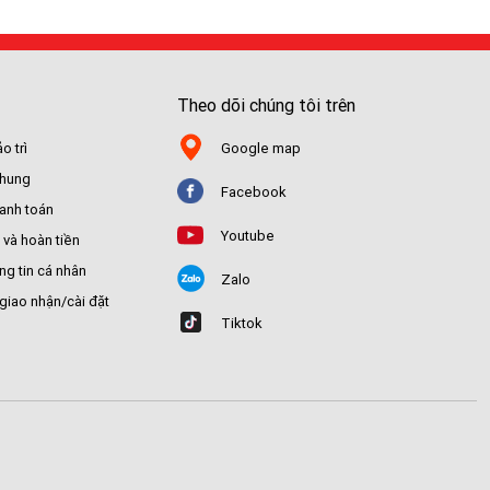
Theo dõi chúng tôi trên
o trì
Google map
chung
Facebook
hanh toán
Youtube
 và hoàn tiền
ng tin cá nhân
Zalo
giao nhận/cài đặt
Tiktok