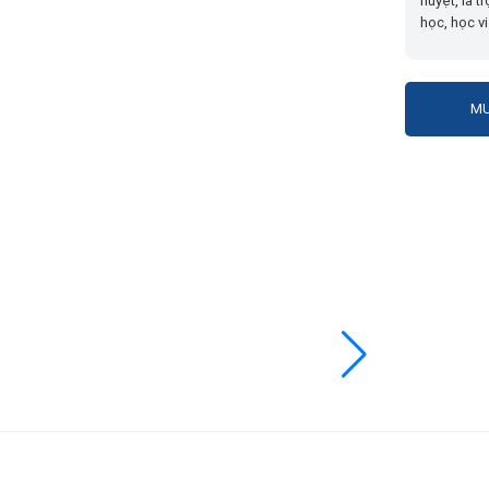
huyệt, là t
học, học vi
MU