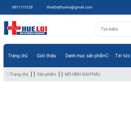
0911115128
thietbiythueloi@gmail.com
Trang chủ
Giới thiệu
Danh mục sản phẩm
Tin tức
Trang chủ
Sản phẩm
MÔ HÌNH GIẢI PHẪU