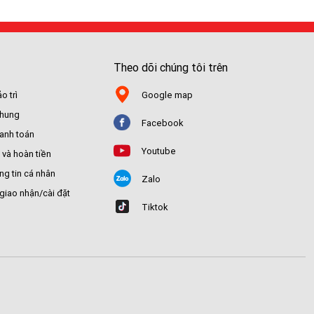
Theo dõi chúng tôi trên
o trì
Google map
chung
Facebook
hanh toán
Youtube
 và hoàn tiền
ng tin cá nhân
Zalo
giao nhận/cài đặt
Tiktok