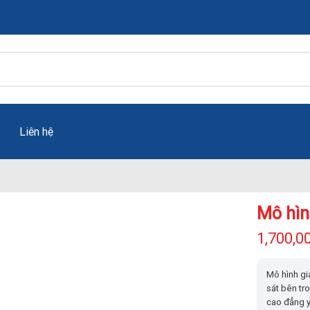
Liên hệ
Mô hìn
1,700,0
Mô hình giả
sát bên tr
cao đẳng 