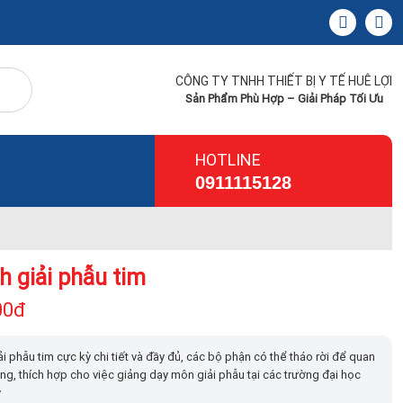
CÔNG TY TNHH THIẾT BỊ Y TẾ HUÊ LỢI
Sản Phẩm Phù Hợp – Giải Pháp Tối Ưu
HOTLINE
0911115128
h giải phẫu tim
00đ
i phẫu tim cực kỳ chi tiết và đầy đủ, các bộ phận có thể tháo rời để quan
ong, thích hợp cho việc giảng dạy môn giải phẫu tại các trường đại học
y