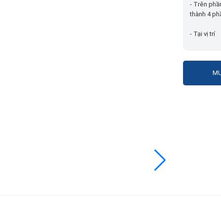
- Trên phầ
thành 4 ph
- Tại vị trí
MU