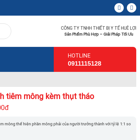
CÔNG TY TNHH THIẾT BỊ Y TẾ HUÊ LỢI
Sản Phẩm Phù Hợp – Giải Pháp Tối Ưu
HOTLINE
0911115128
h tiêm mông kèm thụt tháo
00đ
êm mông thể hiện phần mông phải của người trưởng thành với tỷ lệ 1:1 so