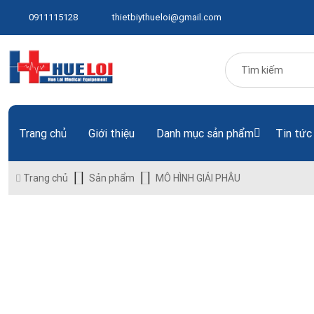
0911115128
thietbiythueloi@gmail.com
Trang chủ
Giới thiệu
Danh mục sản phẩm
Tin tức
Trang chủ
Sản phẩm
MÔ HÌNH GIẢI PHẪU