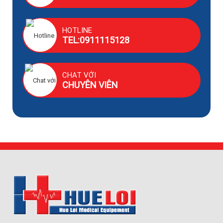
HOTLINE
TEL:0911115128
CHAT VỚI
CHUYÊN VIÊN